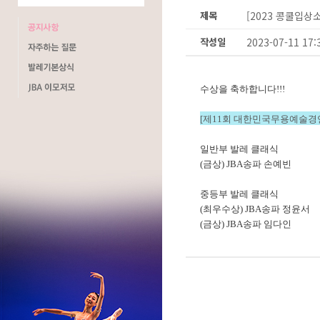
제목
[2023 콩쿨입
작성일
2023-07-11 17:
수상을 축하합니다!!!
[
제11회 대한민국무용예술경
일반부 발레 클래식
(금상) JBA송파 손예빈
중등부 발레 클래식
(최우수상) JBA송파 정윤서
(금상) JBA송파 임다인