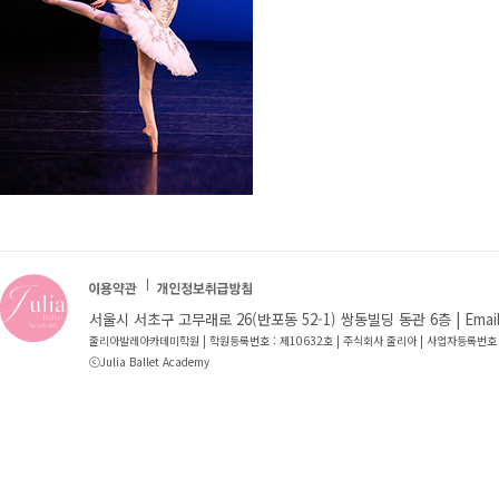
서울시 서초구 고무래로 26(반포동 52-1) 쌍동빌딩 동관 6층 | Email : jb
줄리아발레아카데미학원 | 학원등록번호 : 제10632호 | 주식회사 줄리아 | 사업자등록번호 
ⓒJulia Ballet Academy