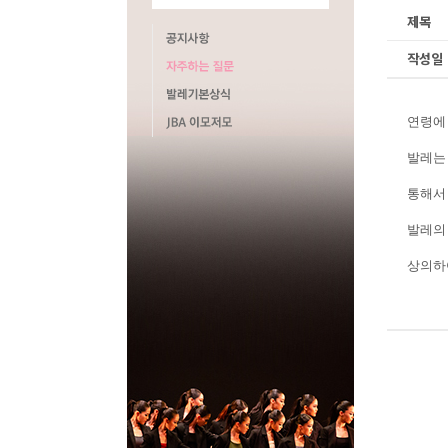
제목
작성일
연령에
발레는
통해서
발레의
상의하