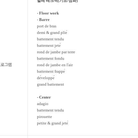
발레 테크닉
(
기초
/
심화
)
- Floor work
- Barre
port de bras
demi & grand plie
battement tendu
battement jete
rond de jambe par terre
battement fondu
프로그램
rond de jambe en l'air
battement frappe
de
veloppe
grand battement
- Center
adagio
battement tendu
pirouette
petite & grand jete